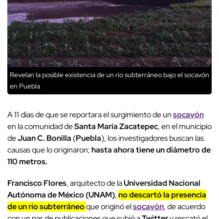
Revelan la posible existencia de un río subterráneo bajo el socavón
en Puebla
A 11 días de que se reportara el surgimiento de un
socavón
en la comunidad de
Santa María Zacatepec
, en el municipio
de
Juan C. Bonilla
(
Puebla
), los investigadores buscan las
causas que lo originaron;
hasta ahora tiene un diámetro de
110 metros.
Francisco Flores
, arquitecto de la
Universidad Nacional
Autónoma de México (UNAM)
,
no descartó la presencia
de un río subterráneo
que originó el
socavón
, de acuerdo
con un par de publicaciones que subió a
Twitter
y rescató el