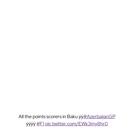
All the points scorers in Baku ýý
#AzerbaijanGP
ýýýý
#F1
pic.twitter.com/EWk3my8hr0