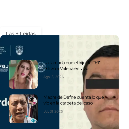
Las + Leídas
La llamada que el hijo del "R1"
le hizo a Valeria en vivo
Ago. 3, 2026
Madre de Dafne cuenta lo que
vio en la carpeta del caso
Jul. 31, 2026