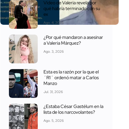
Video de Valeria revela por
qué habría terminado con su
ex
Ago. 4, 2026
¿Por qué mandaron a asesinar
a Valeria Márquez?
Ago. 3, 2026
Esta es la razón por la que el
´R1´ ordenó matar a Carlos
Manzo
Jul. 31, 2026
¿Estaba César Gastélum en la
lista de los narcovolantes?
Ago. 5, 2026