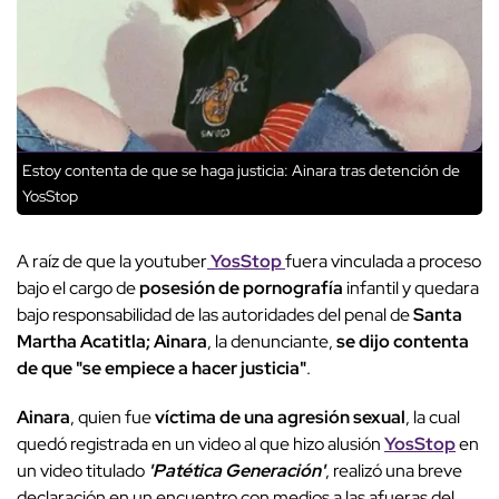
Estoy contenta de que se haga justicia: Ainara tras detención de
YosStop
A raíz de que la youtuber
YosStop
fuera vinculada a proceso
bajo el cargo de
posesión de pornografía
infantil y quedara
bajo responsabilidad de las autoridades del penal de
Santa
Martha Acatitla;
Ainara
, la denunciante,
se dijo contenta
de que "se empiece a hacer justicia"
.
Ainara
, quien fue
víctima de una agresión sexual
, la cual
quedó registrada en un video al que hizo alusión
YosStop
en
un video titulado
'Patética Generación'
, realizó una breve
declaración en un encuentro con medios a las afueras del