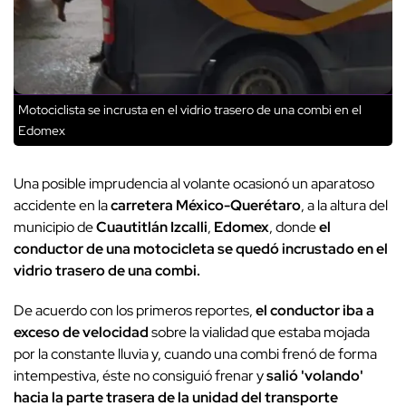
Motociclista se incrusta en el vidrio trasero de una combi en el
Edomex
Una posible imprudencia al volante ocasionó un aparatoso
accidente en la
carretera México-Querétaro
, a la altura del
municipio de
Cuautitlán Izcalli
,
Edomex
, donde
el
conductor de una motocicleta se quedó incrustado en el
vidrio trasero de una combi.
De acuerdo con los primeros reportes,
el conductor iba a
exceso de velocidad
sobre la vialidad que estaba mojada
por la constante lluvia y, cuando una combi frenó de forma
intempestiva, éste no consiguió frenar y
salió 'volando'
hacia la parte trasera de la unidad del transporte