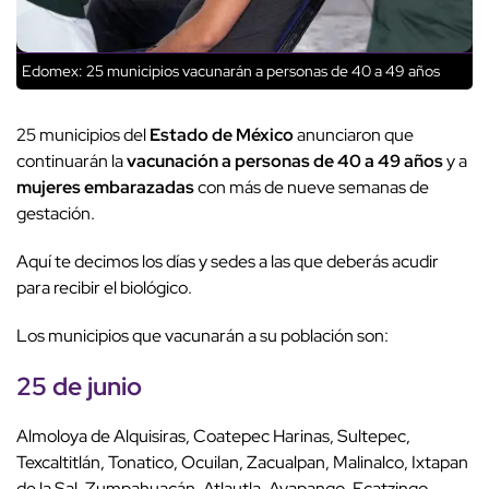
Edomex: 25 municipios vacunarán a personas de 40 a 49 años
25 municipios del
Estado de México
anunciaron que
continuarán la
vacunación a personas de 40 a 49 años
y a
mujeres embarazadas
con más de nueve semanas de
gestación.
Aquí te decimos los días y sedes a las que deberás acudir
para recibir el biológico.
Los municipios que vacunarán a su población son:
25 de junio
Almoloya de Alquisiras, Coatepec Harinas, Sultepec,
Texcaltitlán, Tonatico, Ocuilan, Zacualpan, Malinalco, Ixtapan
de la Sal, Zumpahuacán, Atlautla, Ayapango, Ecatzingo,