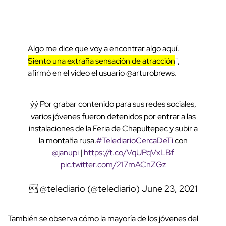
Algo me dice que voy a encontrar algo aquí.
Siento una extraña sensación de atracción
",
afirmó en el video el usuario @arturobrews.
ýý Por grabar contenido para sus redes sociales,
varios jóvenes fueron detenidos por entrar a las
instalaciones de la Feria de Chapultepec y subir a
la montaña rusa.
#TelediarioCercaDeTi
con
@janupi
|
https://t.co/VqUPqVxLBf
pic.twitter.com/217mACnZGz
 @telediario (@telediario)
June 23, 2021
También se observa cómo la mayoría de los jóvenes del