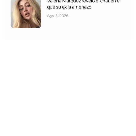
Valeria Márquez reveló el chat en el
que su ex la amenazó
Ago. 3, 2026