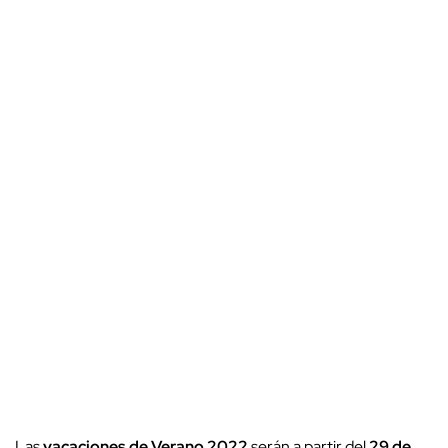
Las
vacaciones de Verano 2022
serán a partir del
29 de