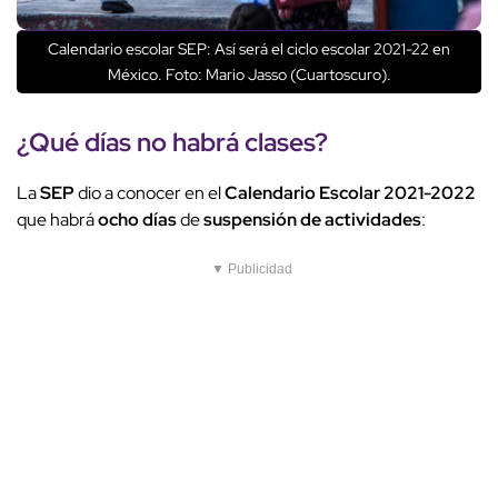
Calendario escolar SEP: Así será el ciclo escolar 2021-22 en
México. Foto: Mario Jasso (Cuartoscuro).
¿Qué días no habrá clases?
La
SEP
dio a conocer en el
Calendario Escolar 2021-2022
que habrá
ocho días
de
suspensión de actividades
:
▼ Publicidad