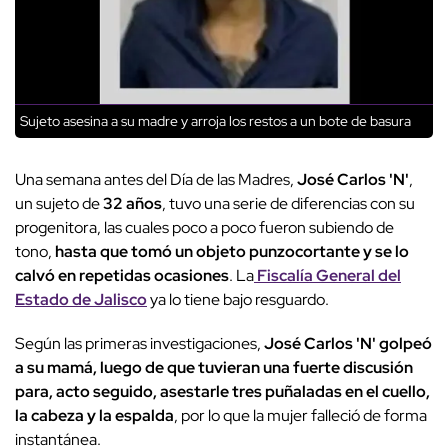
Sujeto asesina a su madre y arroja los restos a un bote de basura
Una semana antes del Día de las Madres,
José Carlos 'N'
,
un sujeto de
32 años
, tuvo una serie de diferencias con su
progenitora, las cuales poco a poco fueron subiendo de
tono,
hasta que tomó un objeto punzocortante y se lo
calvó en repetidas ocasiones
. La
Fiscalía General del
Estado de Jalisco
ya lo tiene bajo resguardo.
Según las primeras investigaciones,
José Carlos 'N' golpeó
a su mamá, luego de que tuvieran una fuerte discusión
para, acto seguido, asestarle tres puñaladas en el cuello,
la cabeza y la espalda
, por lo que la mujer falleció de forma
instantánea.