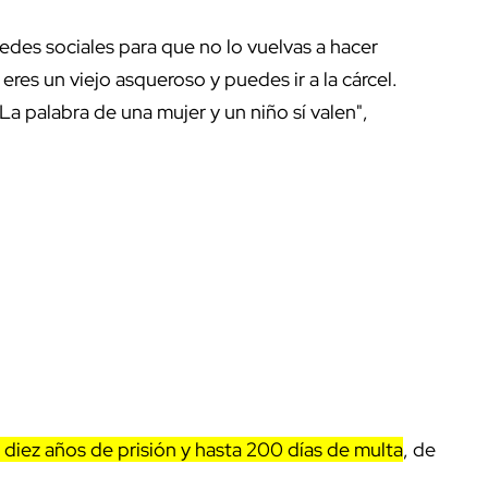
edes sociales para que no lo vuelvas a hacer
res un viejo asqueroso y puedes ir a la cárcel.
La palabra de una mujer y un niño sí valen",
 diez años de prisión y hasta 200 días de multa
, de