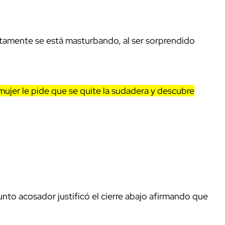
tamente se está masturbando, al ser sorprendido
ujer le pide que se quite la sudadera y descubre
sunto acosador justificó el cierre abajo afirmando que