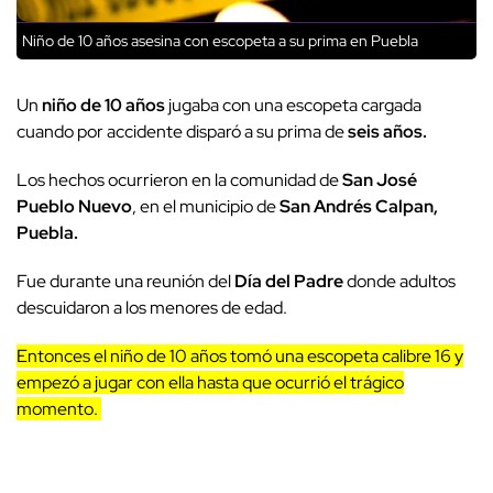
Niño de 10 años asesina con escopeta a su prima en Puebla
Un
niño de 10 años
jugaba con una escopeta cargada
cuando por accidente disparó a su prima de
seis años.
Los hechos ocurrieron en la comunidad de
San José
Pueblo Nuevo
, en el municipio de
San Andrés Calpan,
Puebla.
Fue durante una reunión del
Día del Padre
donde adultos
descuidaron a los menores de edad.
Entonces el niño de 10 años tomó una escopeta calibre 16 y
empezó a jugar con ella hasta que ocurrió el trágico
momento.