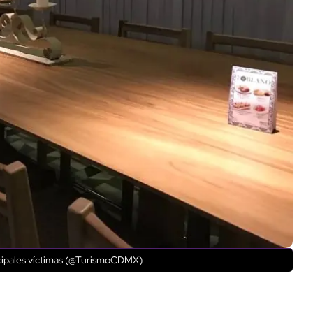
incipales víctimas (@TurismoCDMX)