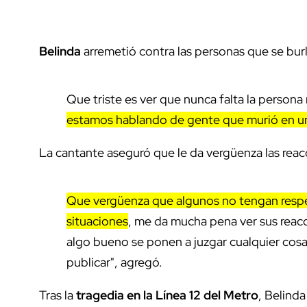
Belinda
arremetió contra las personas que se bur
Que triste es ver que nunca falta la persona
estamos hablando de gente que murió en un
La cantante aseguró que le da vergüenza las reac
Que vergüenza que algunos no tengan respe
situaciones
, me da mucha pena ver sus reacc
algo bueno se ponen a juzgar cualquier cosa
publicar", agregó.
Tras la
tragedia en la Línea 12 del Metro
, Belinda