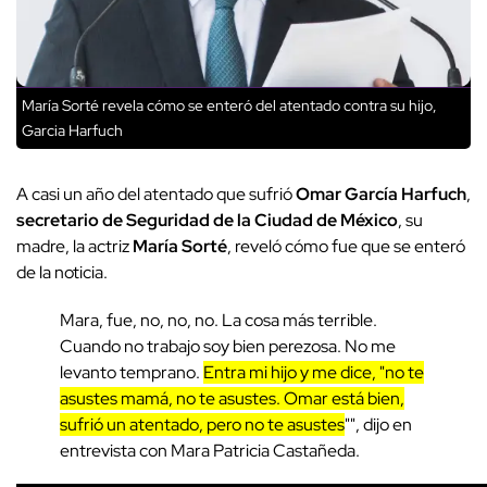
María Sorté revela cómo se enteró del atentado contra su hijo,
Garcia Harfuch
A casi un año del atentado que sufrió
Omar García Harfuch
,
secretario de Seguridad de la Ciudad de México
, su
madre, la actriz
María Sorté
, reveló cómo fue que se enteró
de la noticia.
Mara, fue, no, no, no. La cosa más terrible.
Cuando no trabajo soy bien perezosa. No me
levanto temprano.
Entra mi hijo y me dice, "no te
asustes mamá, no te asustes. Omar está bien,
sufrió un atentado, pero no te asustes
"", dijo en
entrevista con Mara Patricia Castañeda.