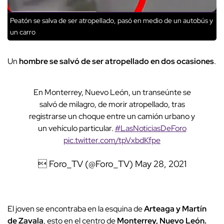
Peatón se salva de ser atropellado, pasó en medio de un autobús y
un carro
Un
hombre se salvó de ser atropellado en dos ocasiones
.
En Monterrey, Nuevo León, un transeúnte se
salvó de milagro, de morir atropellado, tras
registrarse un choque entre un camión urbano y
un vehículo particular.
#LasNoticiasDeForo
pic.twitter.com/tpVxbdKfpe
 Foro_TV (@Foro_TV)
May 28, 2021
El joven se encontraba en la esquina de
Arteaga y Martín
de Zavala
, esto en el centro de
Monterrey, Nuevo León.