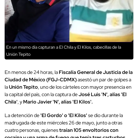
En un mismo día capturan a El Chila y El Kilos, cabecillas de la
Unión Tepito
En menos de 24 horas, la
Fiscalía General de Justicia de la
Ciudad de México (FGJ-CDMX)
asestó un par de golpes a
la
Unión Tepito
, uno de los cárteles con mayor presencia en
la capital del país, con la captura de
José Luis 'N', alías 'El
Chila'
, y
Mario Javier 'N', alías 'El Kilos'.
La detención de
'El Gordo' o 'El Kilos'
se dio durante la
madrugada de este miércoles 26 de mayo, junto a otras
cuatro personas, quienes
traían 105 envoltorios con
cocaína y una arma de fuego que tenía tres cartuchos