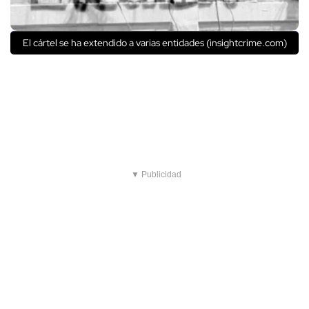
El cártel se ha extendido a varias entidades (insightcrime.com)
▼ Publicidad