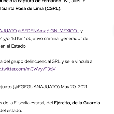
nunció la captura de Fernando "N"
, alias "El
tel Santa Rosa de Lima (CSRL).
AJUATO
@SEDENAmx
@GN_MEXICO_
y
 y/o "El Kin" objetivo criminal generador de
 en el Estado
a del grupo delincuencial SRL y se le vincula a
c.twitter.com/mCwVyvT3qV
uanajuato (@FGEGUANAJUATO)
May 20, 2021
de la Fíiscalía estatal, del
Ejército, de la Guardia
 del estado.