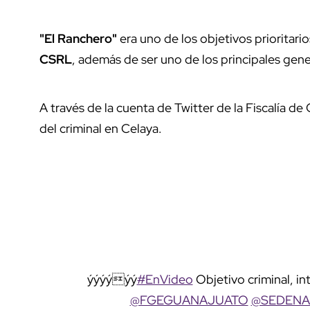
"El Ranchero"
era uno de los objetivos prioritar
CSRL
, además de ser uno de los principales gen
A través de la cuenta de Twitter de la Fiscalía d
del criminal en Celaya.
ýýýýýý
#EnVideo
Objetivo criminal, in
@FGEGUANAJUATO
@SEDENA