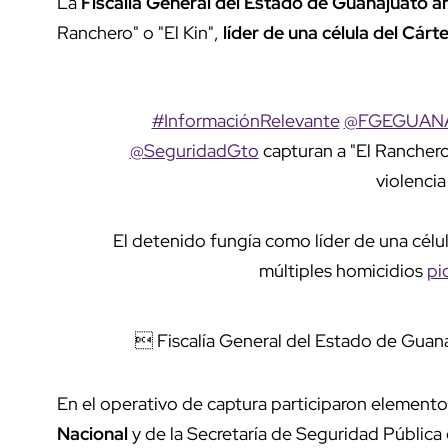
La
Fiscalía General del Estado de Guanajuato a
Ranchero" o "El Kin",
líder de una célula del Cár
#InformaciónRelevante
@FGEGUAN
@SeguridadGto
capturan a "El Ranchero"
violencia
El detenido fungía como líder de una célul
múltiples homicidios
pi
 Fiscalía General del Estado de G
En el operativo de captura participaron elementos 
Nacional
y de la Secretaría de Seguridad Pública