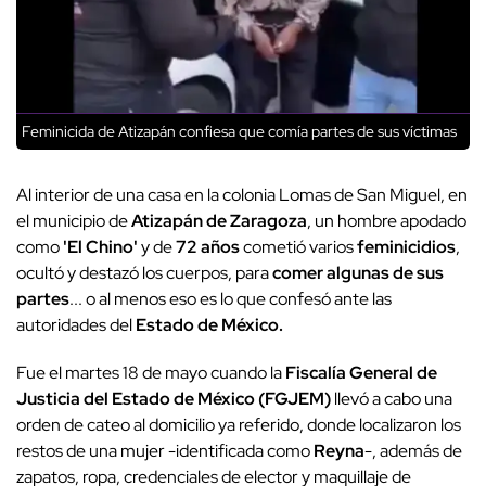
Feminicida de Atizapán confiesa que comía partes de sus víctimas
Al interior de una casa en la colonia Lomas de San Miguel, en
el municipio de
Atizapán de Zaragoza
, un hombre apodado
como
'El Chino'
y de
72 años
cometió varios
feminicidios
,
ocultó y destazó los cuerpos, para
comer algunas de sus
partes
... o al menos eso es lo que confesó ante las
autoridades del
Estado de México.
Fue el martes 18 de mayo cuando la
Fiscalía General de
Justicia del Estado de México (FGJEM)
llevó a cabo una
orden de cateo al domicilio ya referido, donde localizaron los
restos de una mujer -identificada como
Reyna
-, además de
zapatos, ropa, credenciales de elector y maquillaje de