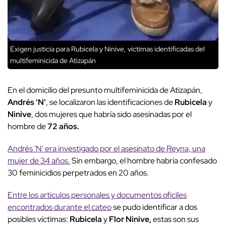
Exigen justicia para Rubicela y Ninive, víctimas identificadas del
multifeminicida de Atizapán
En el domicilio del presunto multifeminicida de Atizapán,
Andrés 'N'
, se localizaron las identificaciones de
Rubicela
y
Ninive
, dos mujeres que habría sido asesinadas por el
hombre de
72 años.
Andrés 'N' era investigado por el asesinato de Reyna, una
mujer de 34 años.
Sin embargo, el hombre habría confesado
30 feminicidios perpetrados en 20 años.
Entre los artículos personales y documentos oficiles
encontrados durante el cateo
se pudo identificar a dos
posibles víctimas:
Rubicela
y
Flor Ninive,
estas son sus