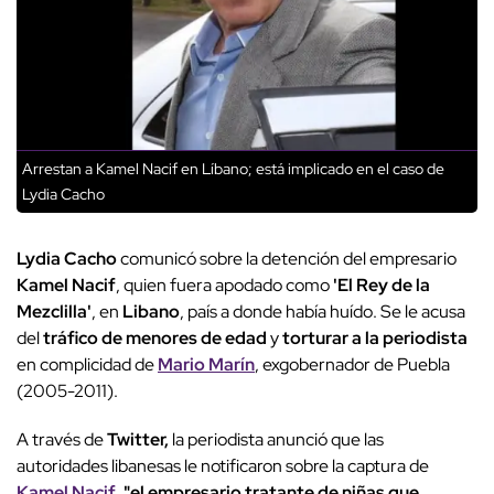
Arrestan a Kamel Nacif en Líbano; está implicado en el caso de
Lydia Cacho
Lydia Cacho
comunicó sobre la detención del empresario
Kamel Nacif
, quien fuera apodado como
'El Rey de la
Mezclilla'
, en
Libano
, país a donde había huído. Se le acusa
del
tráfico de menores de edad
y
torturar a la periodista
en complicidad de
Mario Marín
, exgobernador de Puebla
(2005-2011).
A través de
Twitter,
la periodista anunció que las
autoridades libanesas le notificaron sobre la captura de
Kamel Nacif
,
"el empresario tratante de niñas que