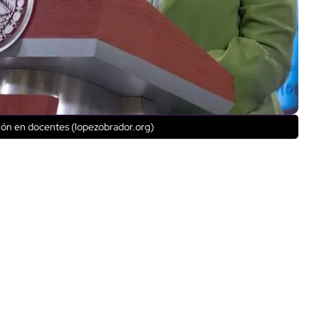
ión en docentes (lopezobrador.org)