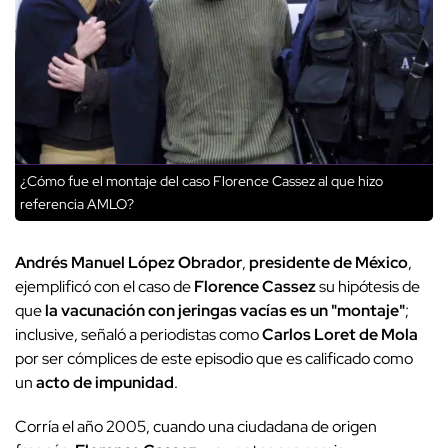
¿Cómo fue el montaje del caso Florence Cassez al que hizo
referencia AMLO?
Andrés Manuel López Obrador
,
presidente de México
,
ejemplificó con el caso de
Florence Cassez
su hipótesis de
que
la vacunación con jeringas vacías es un "montaje"
;
inclusive, señaló a periodistas como
Carlos Loret de Mola
por ser cómplices de este episodio que es calificado como
un
acto de impunidad
.
Corría el año 2005, cuando una ciudadana de origen