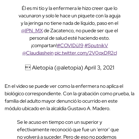
Él es mi tío y la enfermera le hizo creer que lo
vacunaron y solo le hace un piquete con la aguja
y la jeringa no tiene nada de líquido, paso en el
@IPN_MX
de Zacatenco, no puede ser que el
personal de salud esté haciendo esto.
¡compartan!
#COVIDü19
#SputnikV
@Claudiashein
pic.twitter.com/2V0qxDR2cl
 Aletopia (@aletopia)
April 3, 2021
En el video se puede ver como la enfermera no aplica el
biológico correspondiente. Con la grabación como prueba, la
familia del adulto mayor denunció lo ocurrido en este
módulo ubicado en la alcaldía Gustavo A. Madero.
Se le acuso en tiempo con un superior y
efectivamente reconoció que fue un 'error' que
no volverá a suceder. Pero de eso no podemos