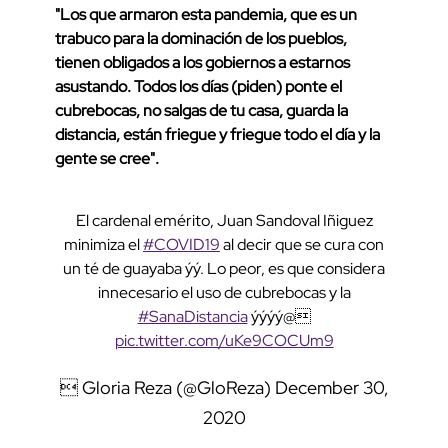
"Los que armaron esta pandemia, que es un
trabuco para la dominación de los pueblos,
tienen obligados a los gobiernos a estarnos
asustando. Todos los días (piden) ponte el
cubrebocas, no salgas de tu casa, guarda la
distancia, están friegue y friegue todo el día y la
gente se cree".
El cardenal emérito, Juan Sandoval Iñiguez
minimiza el
#COVID19
al decir que se cura con
un té de guayaba ýý. Lo peor, es que considera
innecesario el uso de cubrebocas y la
#SanaDistancia
ýýýý@
pic.twitter.com/uKe9COCUm9
 Gloria Reza (@GloReza)
December 30,
2020