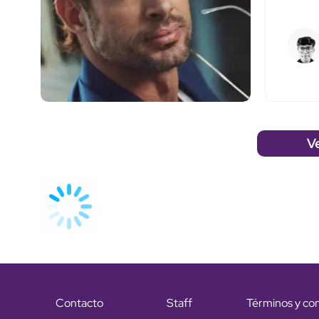
V
Contacto
Staff
Términos y co