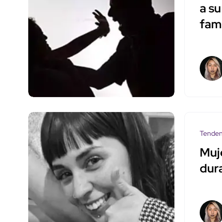
a s
fami
Tenden
Muj
dur