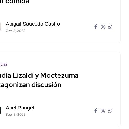
ir comida
Abigail Saucedo Castro
Oct. 3, 2025
cias
udia Lizaldi y Moctezuma
tagonizan discusión
Anel Rangel
Sep. 5, 2025