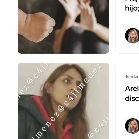
hijo
Tenden
Arel
disc