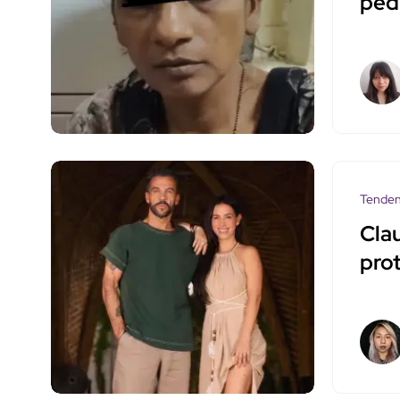
ped
Tenden
Cla
pro