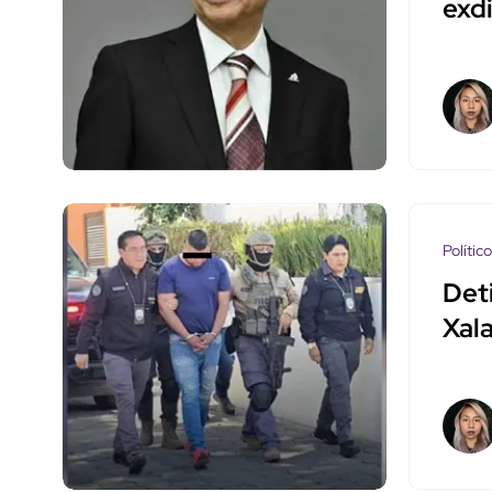
exd
Polític
Deti
Xala