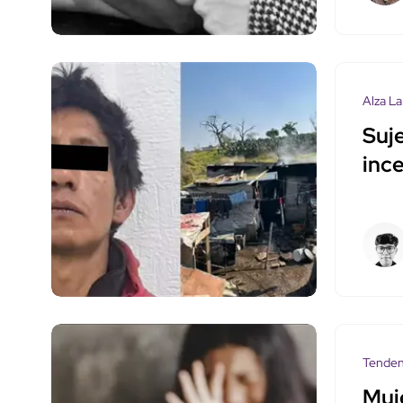
Alza La
Suj
ince
Tenden
Muje