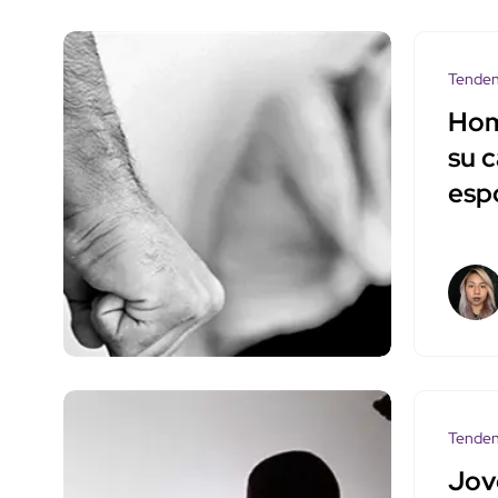
Tenden
Hom
su c
esp
Tenden
Jov