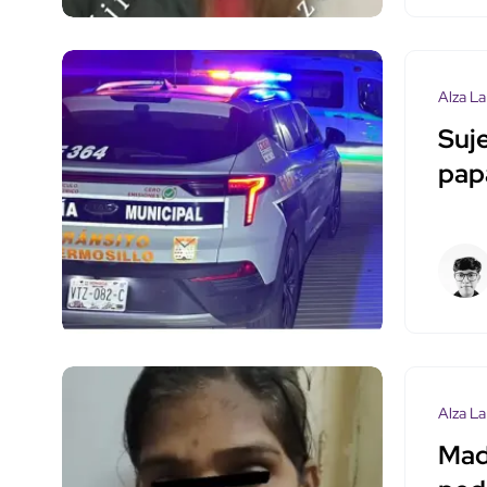
Alza La
Suje
papá
Alza La
Madr