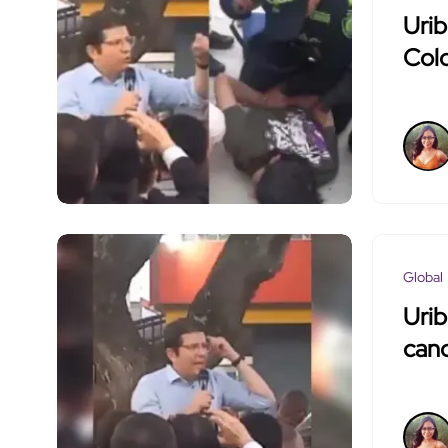
Urib
Colo
Global
Urib
cand