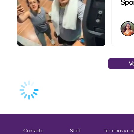
Spor
V
Contacto
Staff
Términos y co