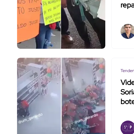
repa
Tenden
Vid
Sori
bote