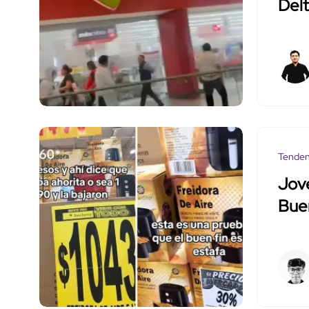
Delt
Tenden
Jove
Buen