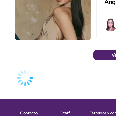
Ánge
V
Contacto
Staff
Términos y co