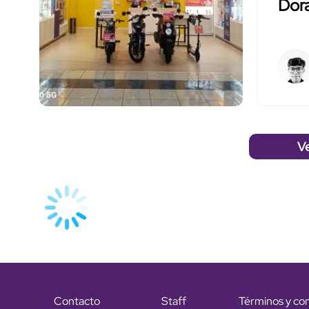
Dor
V
Contacto
Staff
Términos y co