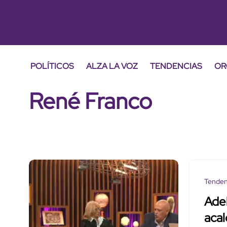
POLÍTICOS
ALZA LA VOZ
TENDENCIAS
OR
René Franco
Tenden
Adel
acal