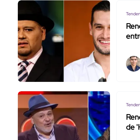
Tenden
René
entr
Tenden
René
de '