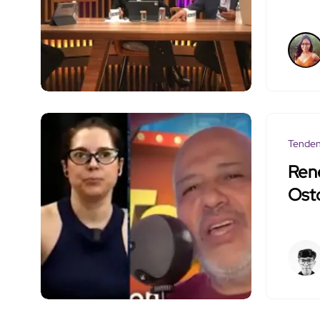
Tenden
René
Ost