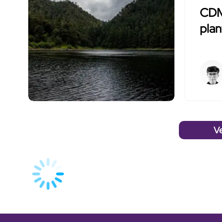
CDM
plan
V