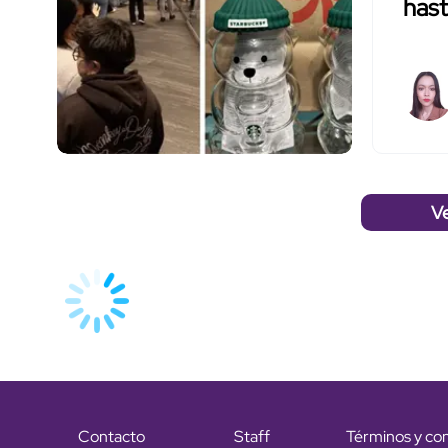
hast
V
Contacto
Staff
Términos y co