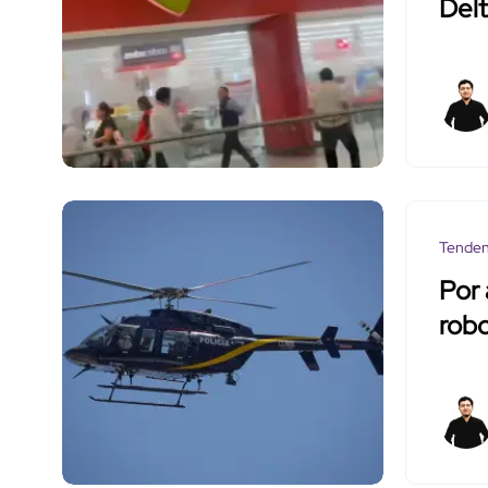
Delt
Tenden
Por 
robo