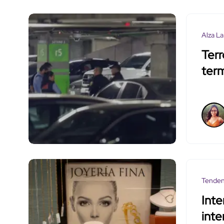
Alza La
Terr
term
Tenden
Inte
int