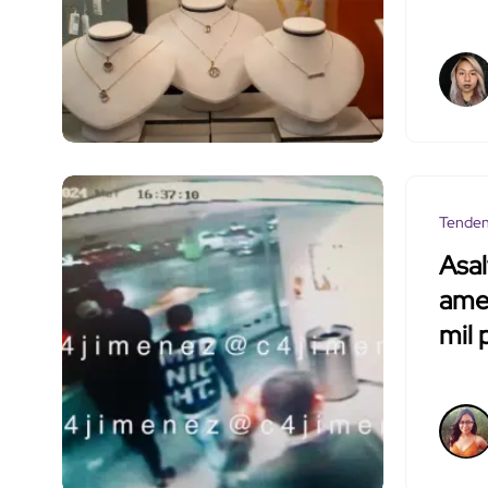
Tenden
Asal
ame
mil 