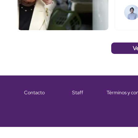
V
Contacto
Staff
Términos y co