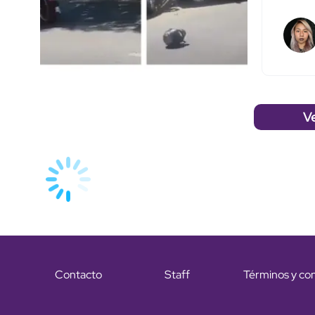
V
Contacto
Staff
Términos y co