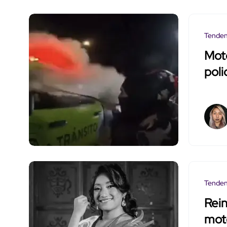
Tenden
Moto
poli
Tenden
Rein
mot