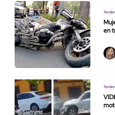
Tenden
Muje
en t
Tenden
VID
moto