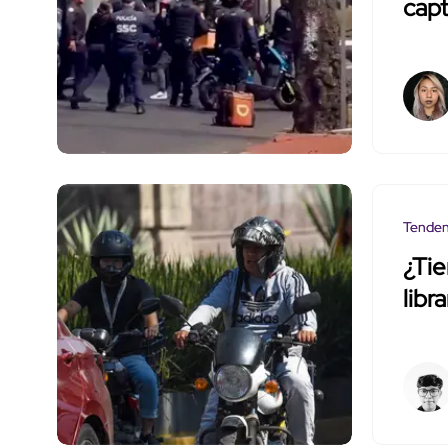
capt
Tenden
¿Ti
libr