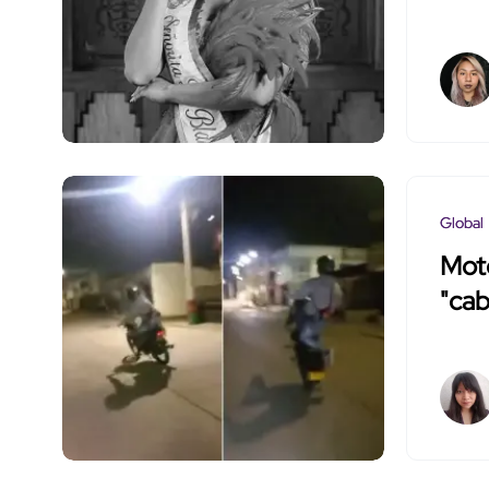
Global
Moto
"cab