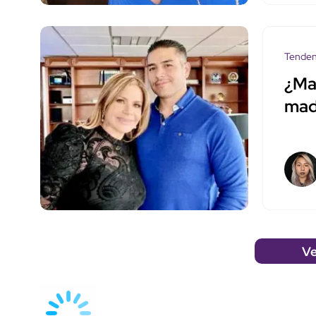
Tenden
¿Ma
mad
Ve