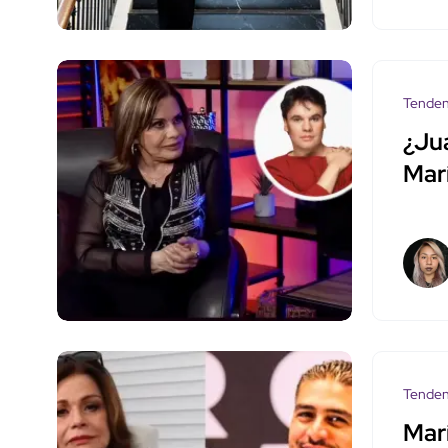
Tenden
¿Jua
Mar
Tenden
Marí