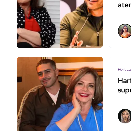
ate
Polític
Har
sup