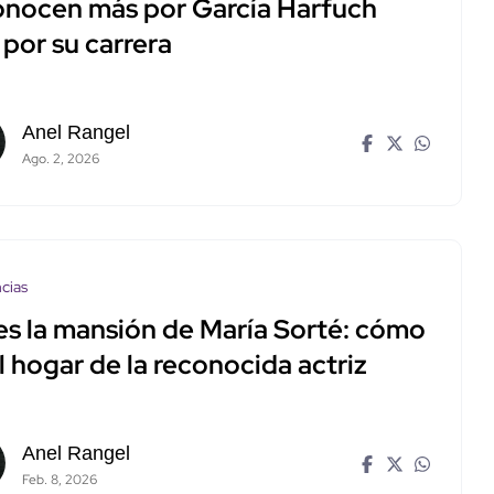
onocen más por García Harfuch
por su carrera
Anel Rangel
Ago. 2, 2026
cias
 es la mansión de María Sorté: cómo
l hogar de la reconocida actriz
Anel Rangel
Feb. 8, 2026