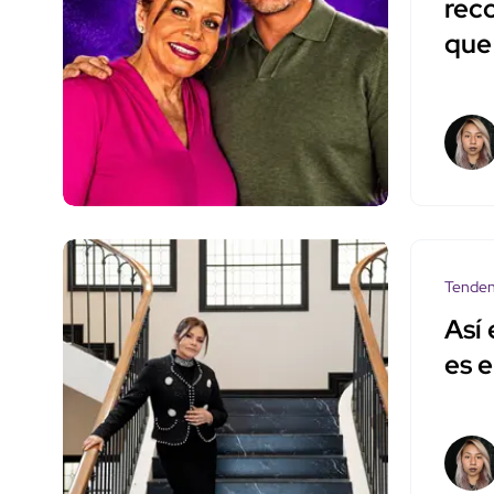
rec
que 
Tenden
Así
es e