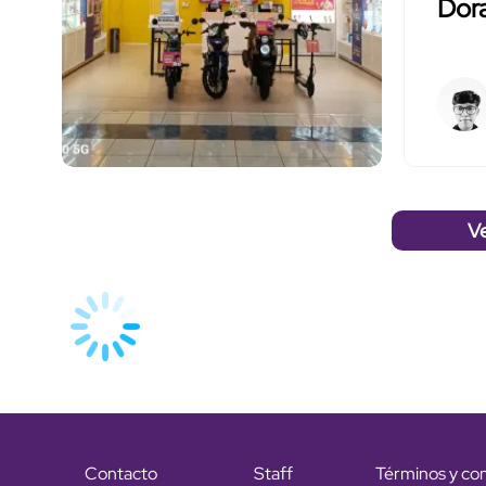
Dor
V
Contacto
Staff
Términos y co