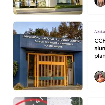
Alza La
CCH
alu
plan