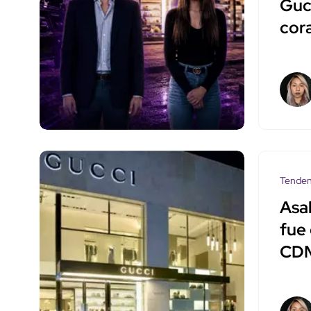
Gucc
cor
Tenden
Asal
fue 
CD