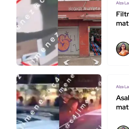
Alza La
Fil
mat
Alza La
Asa
mat