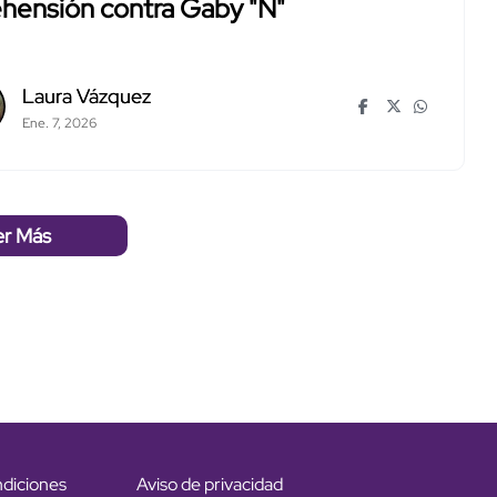
hensión contra Gaby "N"
Laura Vázquez
Ene. 7, 2026
er Más
ndiciones
Aviso de privacidad