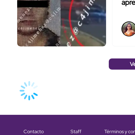
apre
V
Contacto
Staff
Términos y co