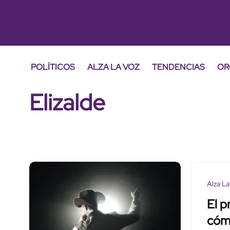
POLÍTICOS
ALZA LA VOZ
TENDENCIAS
OR
Elizalde
Alza La
El p
cómo