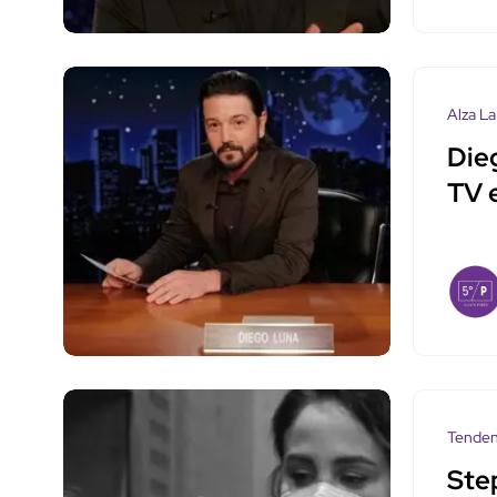
Alza La
Die
TV 
Tenden
Ste