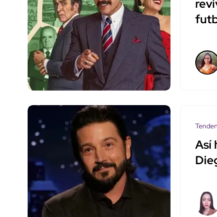
rev
fut
Tenden
Así 
Die