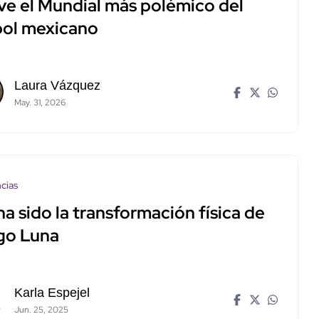
ive el Mundial más polémico del
bol mexicano
Laura Vázquez
May. 31, 2026
cias
ha sido la transformación física de
go Luna
Karla Espejel
Jun. 25, 2025