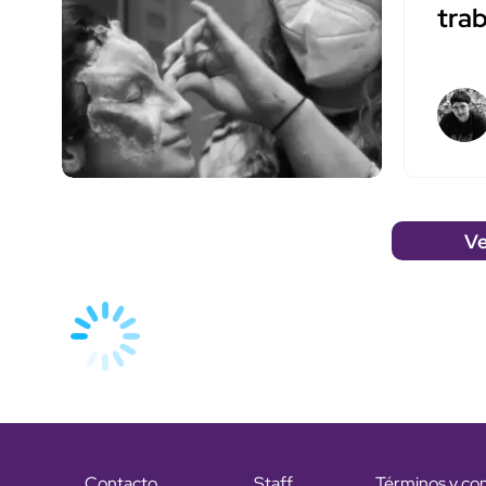
tra
Ve
Contacto
Staff
Términos y co