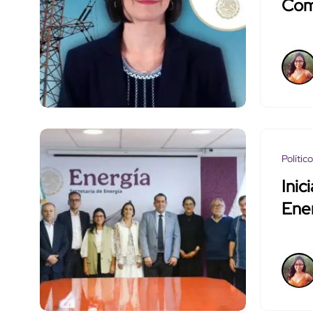
Comi
Polític
Inic
Ene