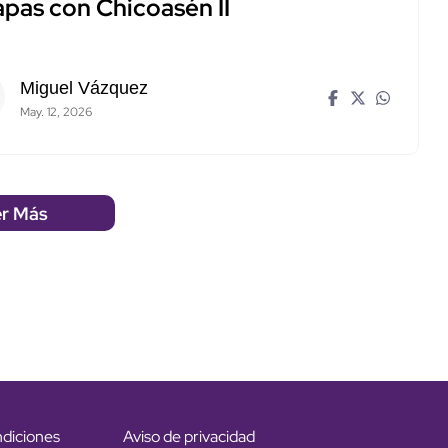
apas con Chicoasén II
Miguel Vázquez
May. 12, 2026
r Más
ndiciones
Aviso de privacidad