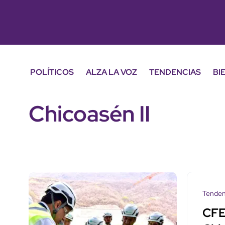
POLÍTICOS
ALZA LA VOZ
TENDENCIAS
BI
Chicoasén II
Tenden
CFE