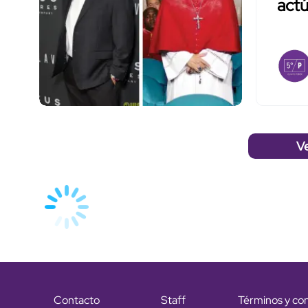
act
V
Contacto
Staff
Términos y co