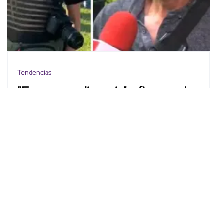
Tendencias
"Fue una negligencia": afirma padre
de Berenice Giles
Abigail Saucedo Castro
Abr. 7, 2025
Ver Más