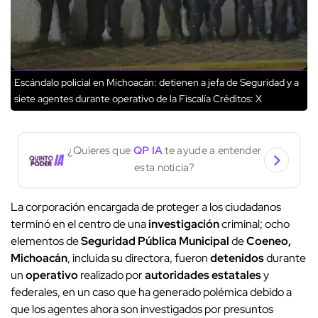
Escándalo policial en Michoacán: detienen a jefa de Seguridad y a
siete agentes durante operativo de la Fiscalía
Créditos: X
¿Quieres que
QP IA
te ayude a entender
esta noticia?
La corporación encargada de proteger a los ciudadanos
terminó en el centro de una
investigación
criminal; ocho
elementos de
Seguridad Pública Municipal
de
Coeneo,
Michoacán
, incluida su directora, fueron
detenidos
durante
un
operativo
realizado por
autoridades estatales
y
federales, en un caso que ha generado polémica debido a
que los agentes ahora son investigados por presuntos