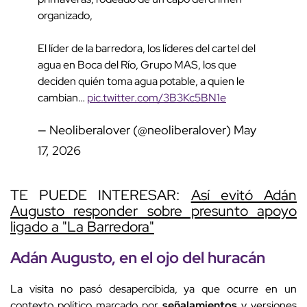
organizado,
El líder de la barredora, los líderes del cartel del
agua en Boca del Río, Grupo MAS, los que
deciden quién toma agua potable, a quien le
cambian…
pic.twitter.com/3B3Kc5BN1e
— Neoliberalover (@neoliberalover)
May
17, 2026
TE PUEDE INTERESAR:
Así evitó Adán
Augusto responder sobre presunto apoyo
ligado a "La Barredora"
Adán Augusto, en el ojo del huracán
La visita no pasó desapercibida, ya que ocurre en un
contexto político marcado por
señalamientos
y versiones