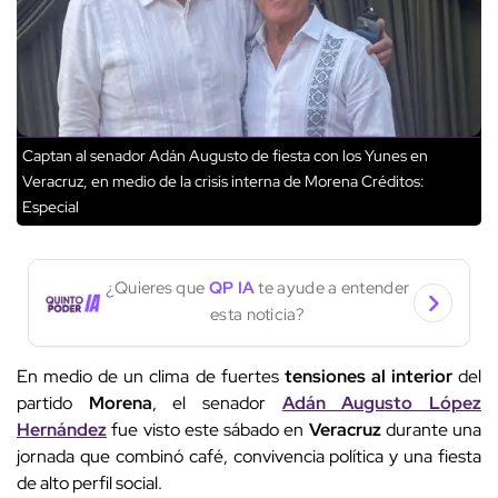
Captan al senador Adán Augusto de fiesta con los Yunes en
Veracruz, en medio de la crisis interna de Morena
Créditos:
Especial
¿Quieres que
QP IA
te ayude a entender
esta noticia?
En medio de un clima de fuertes
tensiones al interior
del
partido
Morena
, el senador
Adán Augusto López
Hernández
fue visto este sábado en
Veracruz
durante una
jornada que combinó café, convivencia política y una fiesta
de alto perfil social.