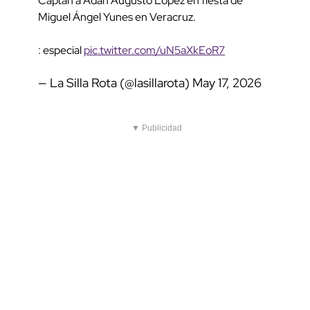
Captan a Adán Augusto López en fiesta de
Miguel Ángel Yunes en Veracruz.
: especial
pic.twitter.com/uN5aXkEoR7
— La Silla Rota (@lasillarota)
May 17, 2026
▼ Publicidad