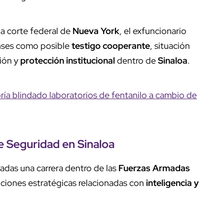
a corte federal de
Nueva York
, el exfuncionario
ses como posible
testigo cooperante
, situación
ión y
protección institucional
dentro de
Sinaloa
.
ía blindado laboratorios de fentanilo a cambio de
de Seguridad en
Sinaloa
das una carrera dentro de las
Fuerzas Armadas
iciones estratégicas relacionadas con
inteligencia y