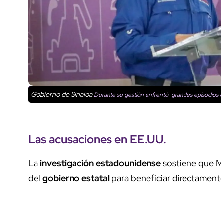
Gobierno de Sinaloa
Durante su gestión enfrentó grandes episodios d
Las acusaciones en EE.UU.
La
investigación estadounidense
sostiene que M
del
gobierno estatal
para beneficiar directamente