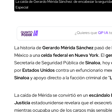
La caída de Gerardo Mérida Sánchez: de encabezar la seguridad
Especial
¿Quieres que
QP IA
te
La historia de
Gerardo Mérida Sánchez
pasó de l
México a una
celda federal en Nueva York
. El
gen
Secretaría de Seguridad Pública de
Sinaloa
, hoy
por
Estados Unidos
contra un exfuncionario mex
Sinaloa
y apoyo directo a la facción criminal de "
La caída de Mérida se convirtió en un
escándalo 
Justicia
estadounidense revelara que el exsecret
mientras ocupaba uno de los cargos más sensible