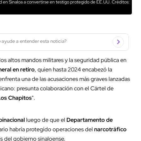
 en Sinaloa a convertirse en testigo protegido de EE.UU.
Créditos:
 ayude a entender esta noticia?
os altos mandos militares y la seguridad pública en
eral en retiro
, quien hasta 2024 encabezó la
 enfrenta una de las acusaciones más graves lanzadas
icano: presunta colaboración con el Cártel de
Los Chapitos
".
binacional
luego de que el
Departamento de
ario habría protegido operaciones del
narcotráfico
s del gobierno sinaloense.